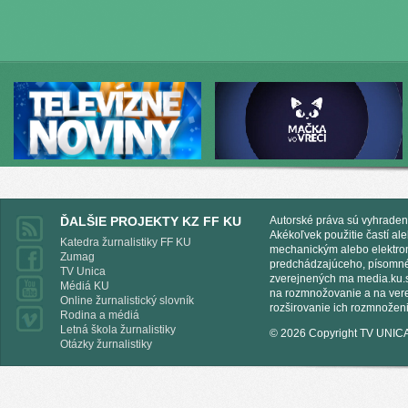
ĎALŠIE PROJEKTY KZ FF KU
Autorské práva sú vyhraden
Akékoľvek použitie častí al
Katedra žurnalistiky FF KU
mechanickým alebo elektro
Zumag
predchádzajúceho, písomnéh
TV Unica
zverejnených ma media.ku.s
Médiá KU
na rozmnožovanie a na vere
Online žurnalistický slovník
rozširovanie ich rozmnoženi
Rodina a médiá
Letná škola žurnalistiky
© 2026 Copyright TV UNIC
Otázky žurnalistiky