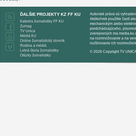
ĎALŠIE PROJEKTY KZ FF KU
Autorské práva sú vyhraden
Akékoľvek použitie častí al
Katedra žurnalistiky FF KU
mechanickým alebo elektro
Zumag
predchádzajúceho, písomnéh
TV Unica
zverejnených ma media.ku.s
Médiá KU
na rozmnožovanie a na vere
Online žurnalistický slovník
rozširovanie ich rozmnoženi
Rodina a médiá
Letná škola žurnalistiky
© 2026 Copyright TV UNIC
Otázky žurnalistiky