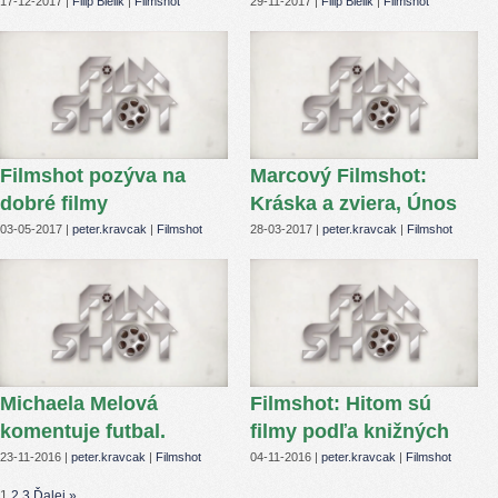
známych hrdinov
17-12-2017 |
Filip Bielik
|
Filmshot
29-11-2017 |
Filip Bielik
|
Filmshot
Filmshot pozýva na
Marcový Filmshot:
dobré filmy
Kráska a zviera, Únos
aj Masaryk
03-05-2017 |
peter.kravcak
|
Filmshot
28-03-2017 |
peter.kravcak
|
Filmshot
Michaela Melová
Filmshot: Hitom sú
komentuje futbal.
filmy podľa knižných
Nenechajte si ujsť nový
bestsellerov
23-11-2016 |
peter.kravcak
|
Filmshot
04-11-2016 |
peter.kravcak
|
Filmshot
Filmshot
1
2
3
Ďalej »