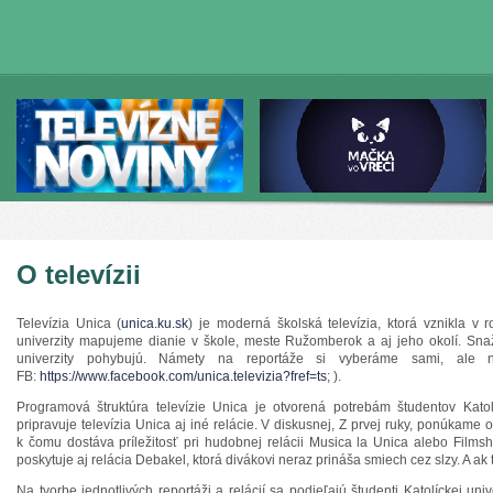
O televízii
Televízia Unica (
unica.ku.sk
) je moderná školská televízia, ktorá vznikla v 
univerzity mapujeme dianie v škole, meste Ružomberok a aj jeho okolí. Snaží
univerzity pohybujú. Námety na reportáže si vyberáme sami, ale
FB:
https://www.facebook.com/
unica.televizia?fref=ts
; ).
Programová štruktúra televízie Unica je otvorená potrebám študentov Katol
pripravuje televízia Unica aj iné relácie. V diskusnej, Z prvej ruky, ponúkam
k čomu dostáva príležitosť pri hudobnej relácii Musica la Unica alebo Films
poskytuje aj relácia Debakel, ktorá divákovi neraz prináša smiech cez slzy. A ak 
Na tvorbe jednotlivých reportáži a relácií sa podieľajú študenti Katolíckej uni