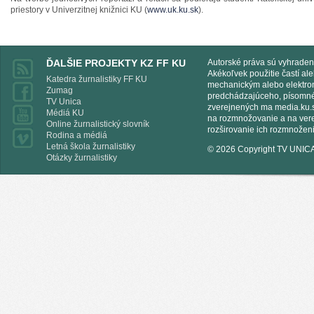
priestory v Univerzitnej knižnici KU (
www.uk.ku.sk
).
ĎALŠIE PROJEKTY KZ FF KU
Autorské práva sú vyhraden
Akékoľvek použitie častí al
Katedra žurnalistiky FF KU
mechanickým alebo elektro
Zumag
predchádzajúceho, písomnéh
TV Unica
zverejnených ma media.ku.s
Médiá KU
na rozmnožovanie a na vere
Online žurnalistický slovník
rozširovanie ich rozmnoženi
Rodina a médiá
Letná škola žurnalistiky
© 2026 Copyright TV UNIC
Otázky žurnalistiky